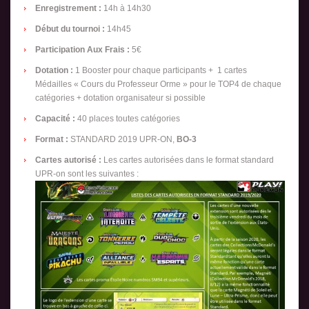
Enregistrement :
14h à 14h30
Début du tournoi :
14h45
Participation Aux Frais :
5€
Dotation :
1 Booster pour chaque participants + 1 cartes
Médailles « Cours du Professeur Orme » pour le TOP4 de chaque
catégories + dotation organisateur si possible
Capacité :
40 places toutes catégories
Format :
STANDARD 2019 UPR-ON,
BO-3
Cartes autorisé :
Les cartes autorisées dans le format standard
UPR-on sont les suivantes :