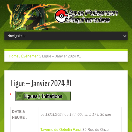
Home
/
Évènement
/
Ligue – Janvier 2024 #1
Ligue – Janvier 2024 #1
DATE &
Le
13/01/2024
de
14 h 00 min à 17 h 30 min
HEURE :
Taverne du Gobelin Farci
, 39 Rue du Onze