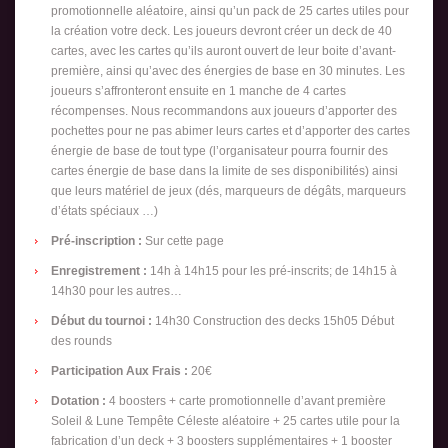
promotionnelle aléatoire, ainsi qu’un pack de 25 cartes utiles pour
la création votre deck. Les joueurs devront créer un deck de 40
cartes, avec les cartes qu’ils auront ouvert de leur boite d’avant-
première, ainsi qu’avec des énergies de base en 30 minutes. Les
joueurs s’affronteront ensuite en 1 manche de 4 cartes
récompenses. Nous recommandons aux joueurs d’apporter des
pochettes pour ne pas abimer leurs cartes et d’apporter des cartes
énergie de base de tout type (l’organisateur pourra fournir des
cartes énergie de base dans la limite de ses disponibilités) ainsi
que leurs matériel de jeux (dés, marqueurs de dégâts, marqueurs
d’états spéciaux …)
Pré-inscription :
Sur cette page
Enregistrement :
14h à 14h15 pour les pré-inscrits; de 14h15 à
14h30 pour les autres…
Début du tournoi :
14h30 Construction des decks 15h05 Début
des rounds
Participation Aux Frais :
20€
Dotation :
4 boosters + carte promotionnelle d’avant première
Soleil & Lune Tempête Céleste aléatoire + 25 cartes utile pour la
fabrication d’un deck + 3 boosters supplémentaires + 1 booster