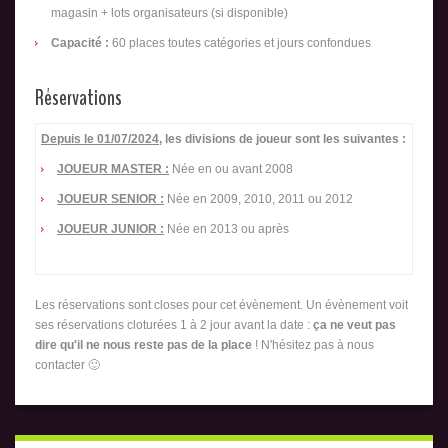
magasin + lots organisateurs (si disponible)
Capacité :
60 places toutes catégories et jours confondues
Réservations
Depuis le 01/07/2024
, les divisions de joueur sont les suivantes :
JOUEUR MASTER :
Née en ou avant 2008
JOUEUR SENIOR :
Née en 2009, 2010, 2011 ou 2012
JOUEUR JUNIOR :
Née en 2013 ou après
Les réservations sont closes pour cet évènement. Un évènement voit
ses réservations cloturées 1 à 2 jour avant la date :
ça ne veut pas
dire qu'il ne nous reste pas de la place
! N'hésitez pas à nous
contacter 🙂