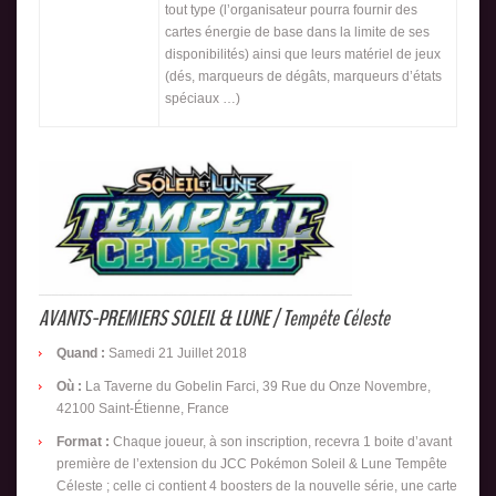
tout type (l’organisateur pourra fournir des
cartes énergie de base dans la limite de ses
disponibilités) ainsi que leurs matériel de jeux
(dés, marqueurs de dégâts, marqueurs d’états
spéciaux …)
AVANTS-PREMIERS SOLEIL & LUNE / Tempête Céleste
Quand :
Samedi 21 Juillet 2018
Où :
La Taverne du Gobelin Farci, 39 Rue du Onze Novembre,
42100 Saint-Étienne, France
Format :
Chaque joueur, à son inscription, recevra 1 boite d’avant
première de l’extension du JCC Pokémon Soleil & Lune Tempête
Céleste ; celle ci contient 4 boosters de la nouvelle série, une carte