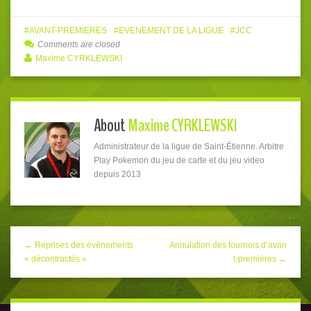
AVANT-PREMIERES
EVENEMENT DE LA LIGUE
JCC
Comments are closed
Maxime CYRKLEWSKI
About
Maxime CYRKLEWSKI
Administrateur de la ligue de Saint-Étienne. Arbitre
Play Pokemon du jeu de carte et du jeu video
depuis 2013
← Reprises des évènements
Annulation des tournois d’avan
« décontractés »
t-premières →